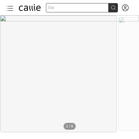


Été
1
/
8