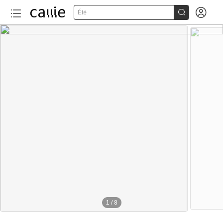


Été
1
/
8