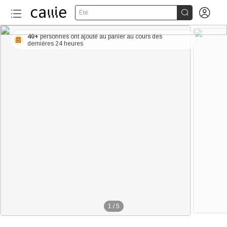


Été
40+
personnes ont ajouté au panier au cours des
dernières 24 heures
1
/
5