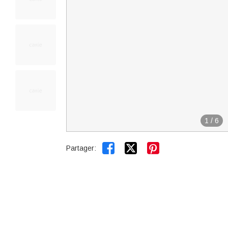
1
/
6


Partager: