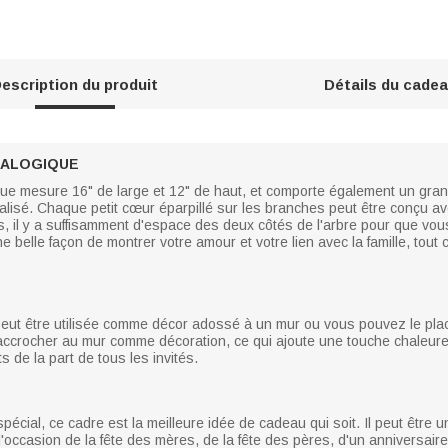
escription du produit
Détails du cade
ÉALOGIQUE
ue mesure 16" de large et 12" de haut, et comporte également un grand
nalisé. Chaque petit cœur éparpillé sur les branches peut être conçu 
s, il y a suffisamment d'espace des deux côtés de l'arbre pour que vo
ne belle façon de montrer votre amour et votre lien avec la famille, to
 peut être utilisée comme décor adossé à un mur ou vous pouvez le plac
u l'accrocher au mur comme décoration, ce qui ajoute une touche chaleu
 de la part de tous les invités.
écial, ce cadre est la meilleure idée de cadeau qui soit. Il peut être u
l'occasion de la fête des mères, de la fête des pères, d'un anniversaire