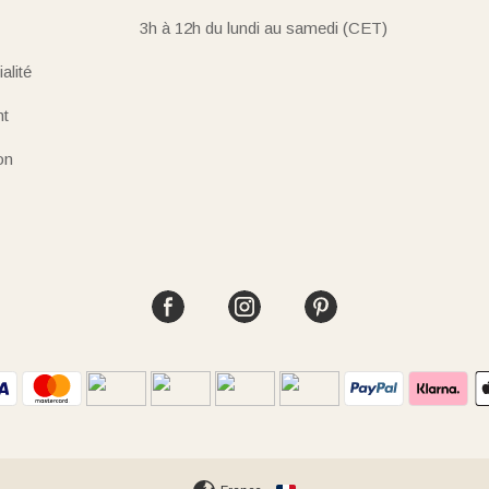
3h à 12h du lundi au samedi (CET)
alité
nt
on