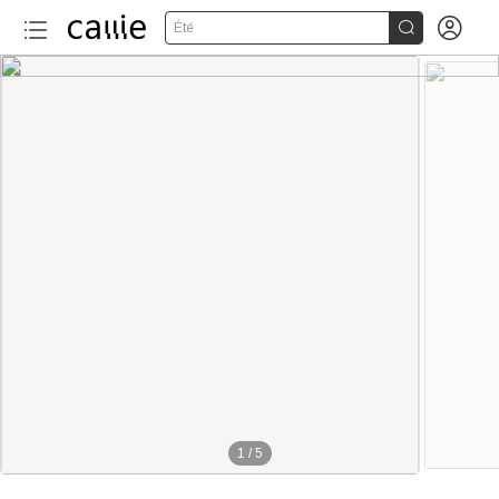


Été
1
/
5