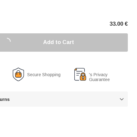
33.00
€
Add to Cart
Secure Shopping
's Privacy
Guarantee
turns
