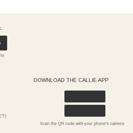
x.
e
 to
DOWNLOAD THE CALLIE APP
ET)
Scan the QR code with your phone's camera