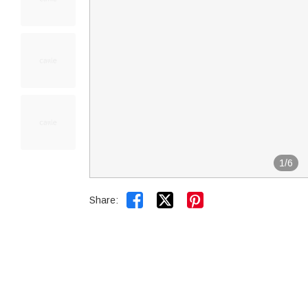
1
/
6


Share: