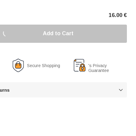
16.00
€
Add to Cart
Secure Shopping
's Privacy
Guarantee
turns
