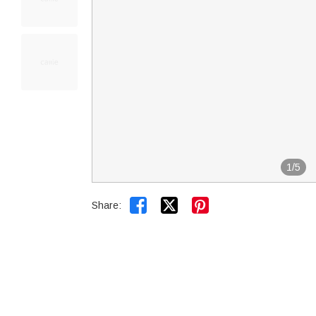
1
/
5


Share: