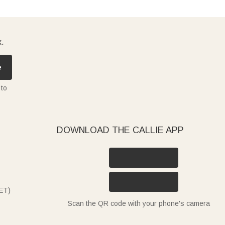
x.
e
 to
DOWNLOAD THE CALLIE APP
ET)
Scan the QR code with your phone's camera