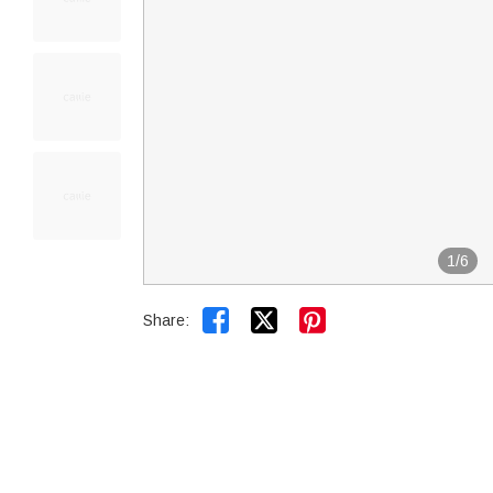
1
/
6


Share: