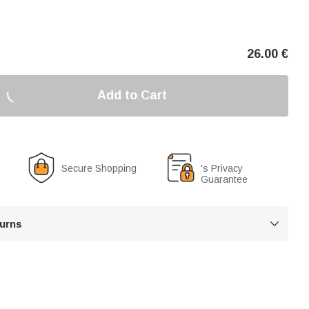
26.00
€
Add to Cart
Secure Shopping
's Privacy
Guarantee
turns
