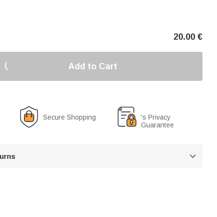
20.00
€
Add to Cart
Secure Shopping
's Privacy
Guarantee
turns
