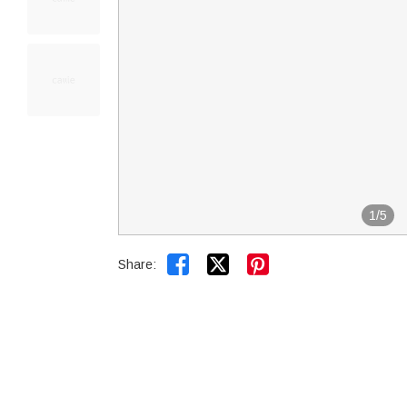
1
/
5


Share: