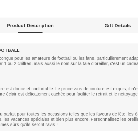
Product Description
Gift Details
FOOTBALL
nt conçue pour les amateurs de football ou les fans, particulièrement ad
1 ou 2 chiffres, mais aussi le nom sur la taie d'oreiller, c'est un ca
re est douce et confortable. Le processus de couture est exquis, il n'est p
re éclair est délicatement cachée pour faciliter le retrait et le nettoyage
eau parfait pour toutes les occasions telles que les faveurs de fête, les
e, les vacances spéciales et bien plus encore. Personnalisez les oreil
mes sûrs qu'ils seront ravis !