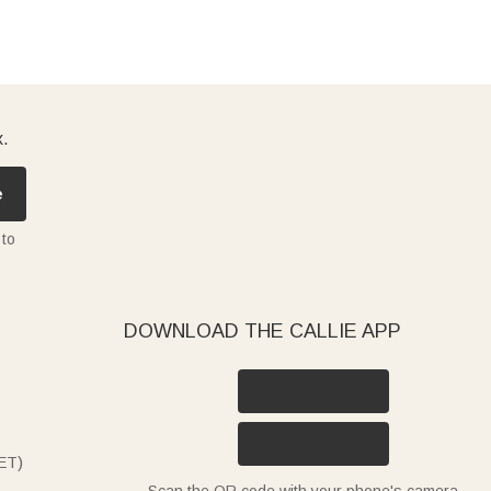
x.
e
 to
DOWNLOAD THE CALLIE APP
ET)