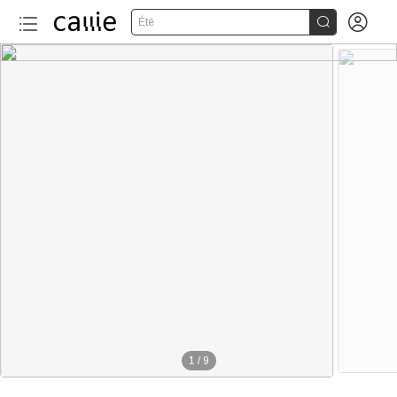


Été
1
/
9