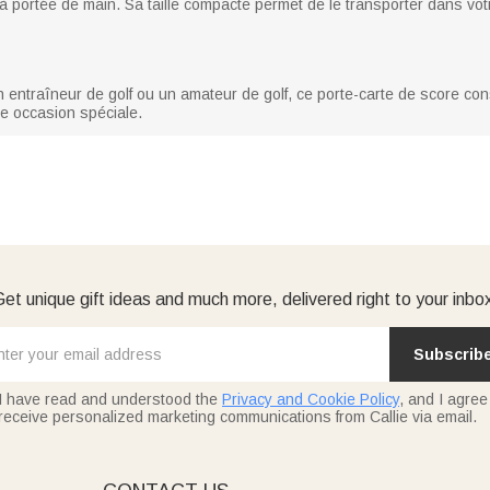
e à portée de main. Sa taille compacte permet de le transporter dans vo
 entraîneur de golf ou un amateur de golf, ce porte-carte de score con
re occasion spéciale.
et unique gift ideas and much more, delivered right to your inbo
Subscrib
I have read and understood the
Privacy and Cookie Policy
, and I agree
receive personalized marketing communications from Callie via email.