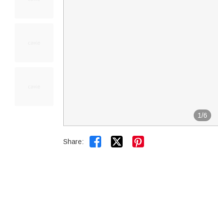
1
/
6


Share: