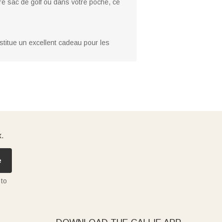
tre sac de golf ou dans votre poche, ce
stitue un excellent cadeau pour les
x.
e
 to