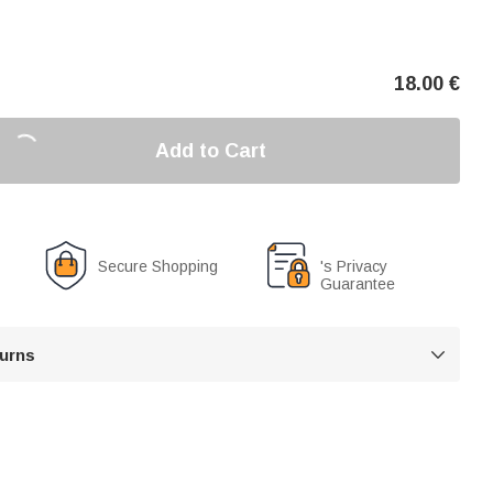
18.00
€
Add to Cart
Secure Shopping
's Privacy
Guarantee
turns
