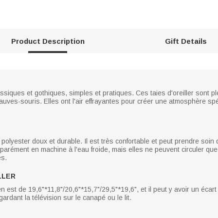
Product Description
Gift Details
assiques et gothiques, simples et pratiques. Ces taies d'oreiller sont p
uves-souris. Elles ont l'air effrayantes pour créer une atmosphère spé
 polyester doux et durable. Il est très confortable et peut prendre soin 
éparément en machine à l'eau froide, mais elles ne peuvent circuler q
es.
LLER
n est de 19,6"*11,8"/20,6"*15,7"/29,5"*19,6", et il peut y avoir un écart 
ardant la télévision sur le canapé ou le lit.