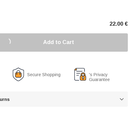
22.00
€
Add to Cart
Secure Shopping
's Privacy
Guarantee
turns
