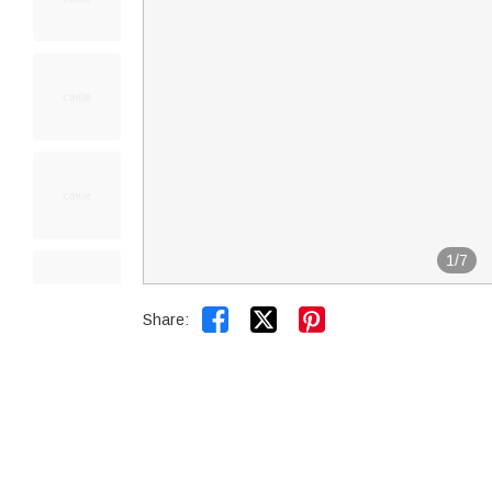
1
/
7


Share: