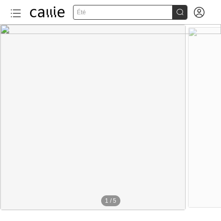


Été
1
/
5