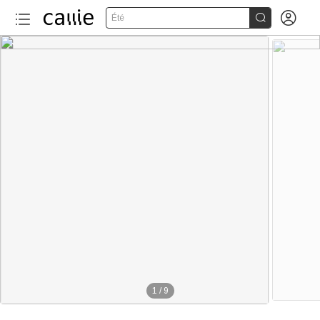


Été
1
/
9