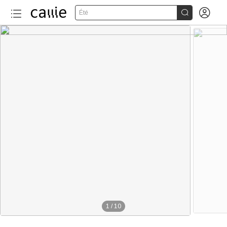


Été
1
/
10