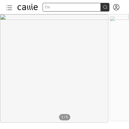


Été
1
/
5