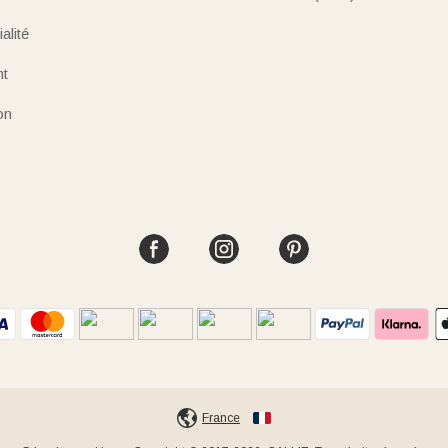
alité
nt
on
France