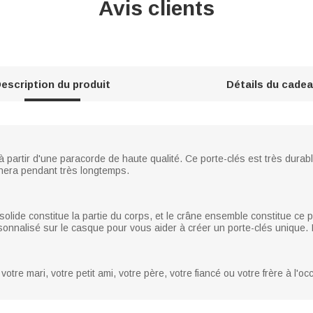
Avis clients
escription du produit
Détails du cade
à partir d'une paracorde de haute qualité. Ce porte-clés est très durab
gnera pendant très longtemps.
olide constitue la partie du corps, et le crâne ensemble constitue ce po
nalisé sur le casque pour vous aider à créer un porte-clés unique. Il es
otre mari, votre petit ami, votre père, votre fiancé ou votre frère à l'o