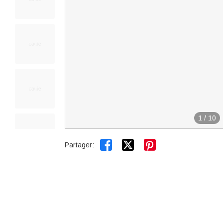
1
/
10


Partager: