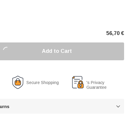
56,70
€
Add to Cart
Secure Shopping
's Privacy
Guarantee
turns
