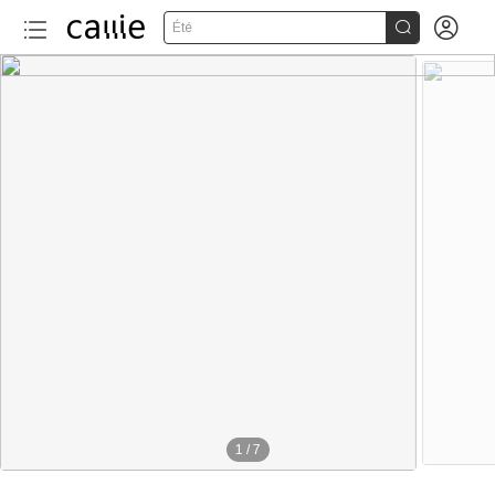


Été
1
/
7