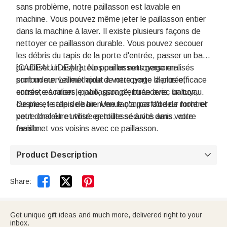
sans problème, notre paillasson est lavable en
machine. Vous pouvez même jeter le paillasson entier
dans la machine à laver. Il existe plusieurs façons de
nettoyer ce paillasson durable. Vous pouvez secouer
les débris du tapis de la porte d'entrée, passer un balai
ou utiliser un aspirateur pour un nettoyage en
[CADEAU IDEAL] : Nos paillassons personnalisés
profondeur. La méthode de nettoyage la plus efficace
sont un merveilleux ajout à votre porte d'entrée,
consiste à rincer le paillasson d'entrée avec un tuyau.
entrée, escaliers, patio, garage, buanderie, balcon,
De plus, le tapis de bienvenue n'a pas d'odeur forte et
cuisine et salle de bain. Une façon parfaite de montrer
peut donc être utilisé en toute sécurité dans votre
votre chaleur et votre gentillesse à vos amis, votre
maison.
famille et vos voisins avec ce paillasson.
Product Description



Share:
Get unique gift ideas and much more, delivered right to your
inbox.