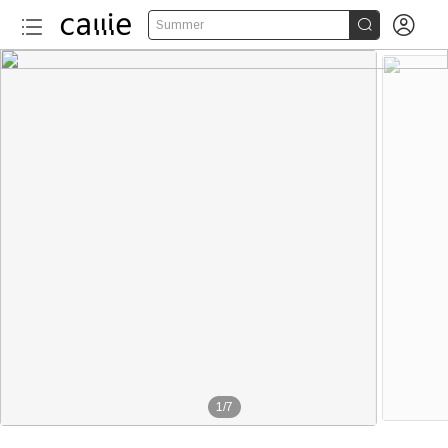


Summer
1
/
7