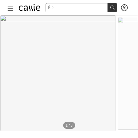


Été
1
/
8