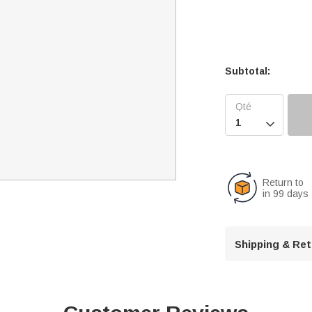
Subtotal:

Return to
in 99 days
Shipping & Re