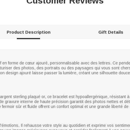
Customer Reviews
Product Description
Gift Details
if en forme de cœur ajouré, personnalisable avec des lettres. Ce pend
iaturiser des photos, des portraits ou des paysages qui vous sont cher
on design ajouré laisse passer la lumière, créant une silhouette douce 
 argent sterling plaqué or, ce bracelet est hypoallergénique, résistant 
e gravure interne de haute précision garantit des photos nettes et dét
fermoir sûr et fluide offrent un confort optimal et une grande liberté 
d'émotions. Il rehausse votre style au quotidien et exprime vos sentim