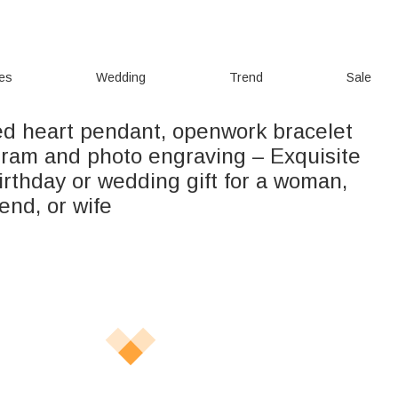
ies
Wedding
Trend
Sale
ed heart pendant, openwork bracelet
ram and photo engraving – Exquisite
birthday or wedding gift for a woman,
iend, or wife