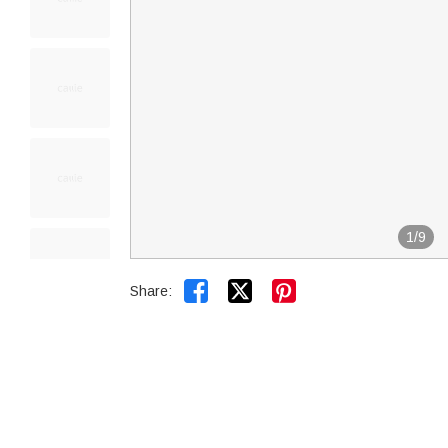
1
/
9


Share: