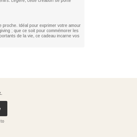
irs. Légère, cette création se porte
e proche. Idéal pour exprimer votre amour
sgiving ; que ce soit pour commémorer les
ortants de la vie, ce cadeau incarne vos
x.
e
 to