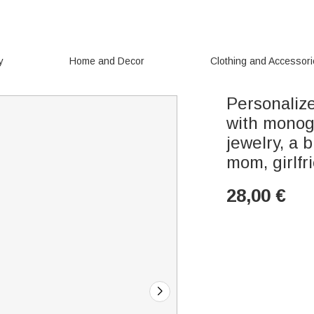
y
Home and Decor
Clothing and Accessor
Personaliz
with monog
jewelry, a 
mom, girlfr
28,00
€