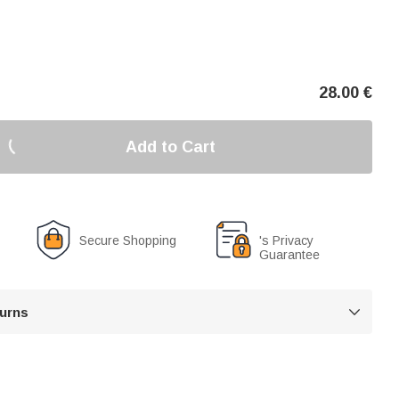
28.00
€
Add to Cart
Secure Shopping
's Privacy
Guarantee
turns
