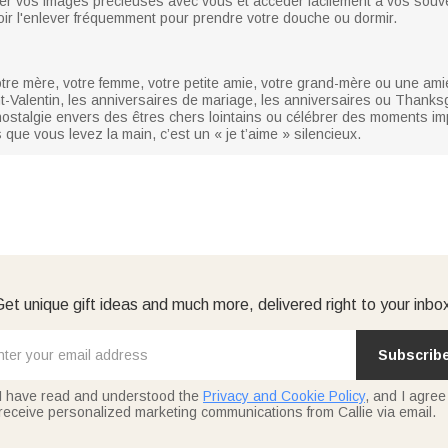
er vos images précieuses avec vous et accéder facilement à vos souven
voir l'enlever fréquemment pour prendre votre douche ou dormir.
tre mère, votre femme, votre petite amie, votre grand-mère ou une ami
nt-Valentin, les anniversaires de mariage, les anniversaires ou Thank
stalgie envers des êtres chers lointains ou célébrer des moments imp
 que vous levez la main, c’est un « je t’aime » silencieux.
et unique gift ideas and much more, delivered right to your inbo
Subscrib
I have read and understood the
Privacy and Cookie Policy
, and I agree
receive personalized marketing communications from Callie via email.