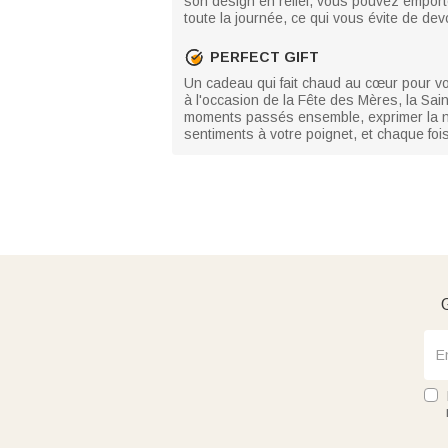
son design en relief, vous pouvez emport
toute la journée, ce qui vous évite de de
PERFECT GIFT
Un cadeau qui fait chaud au cœur pour vo
à l'occasion de la Fête des Mères, la Sai
moments passés ensemble, exprimer la no
sentiments à votre poignet, et chaque fois
G