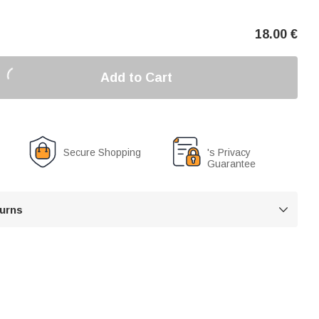
18.00
€
Add to Cart
Secure Shopping
's Privacy
Guarantee
turns
