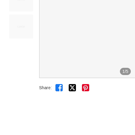
1
/
5


Share: