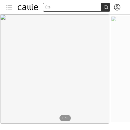


Été
1
/
8