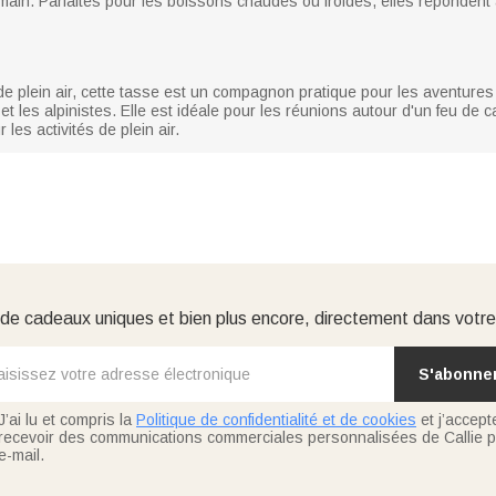
ain. Parfaites pour les boissons chaudes ou froides, elles répondent 
e plein air, cette tasse est un compagnon pratique pour les aventures
t les alpinistes. Elle est idéale pour les réunions autour d'un feu de 
es activités de plein air.
e cadeaux uniques et bien plus encore, directement dans votre
S'abonne
J’ai lu et compris la
Politique de confidentialité et de cookies
et j’accept
recevoir des communications commerciales personnalisées de Callie p
e-mail.