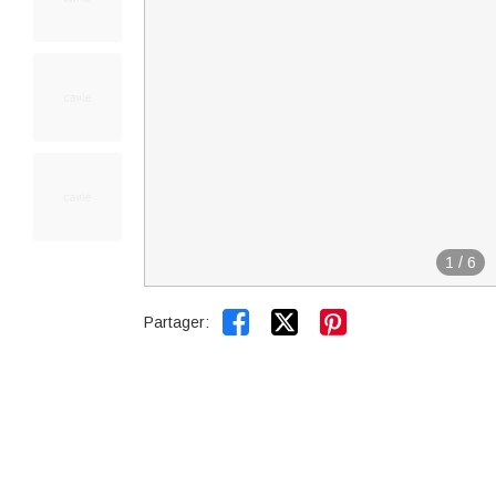
1
/
6


Partager: