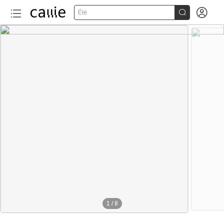


Été
1
/
8