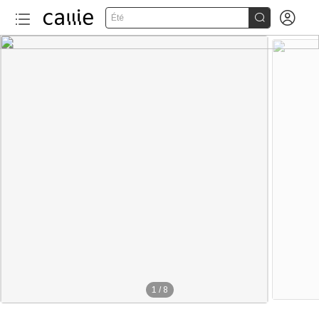


Été
1
/
8