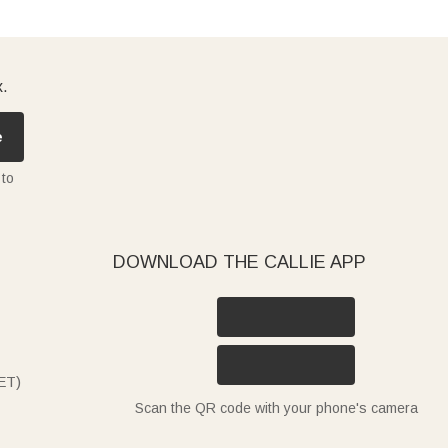
x.
e
 to
DOWNLOAD THE CALLIE APP
ET)
Scan the QR code with your phone's camera