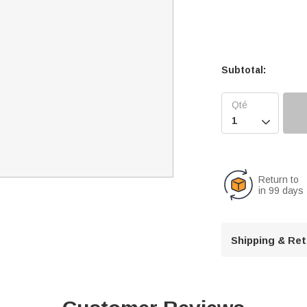
Subtotal:

Return to
in 99 days
Shipping & Re