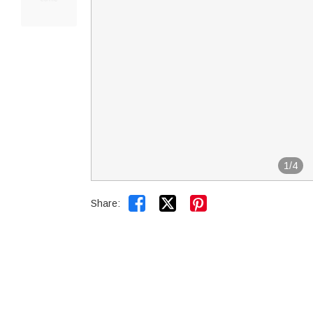
1
/
4


Share: