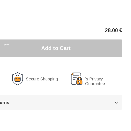
28.00
€
Add to Cart
Secure Shopping
's Privacy
Guarantee
turns
