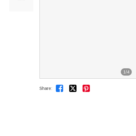
1
/
4


Share: