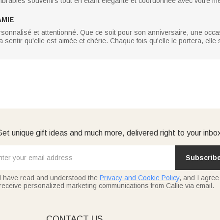
brables souvenirs tout en étant élégante et coordonnée avec votre me
AMIE
onnalisé et attentionné. Que ce soit pour son anniversaire, une occ
era sentir qu'elle est aimée et chérie. Chaque fois qu'elle le portera, e
et unique gift ideas and much more, delivered right to your inbo
Subscrib
I have read and understood the
Privacy and Cookie Policy
, and I agree
receive personalized marketing communications from Callie via email.
E
CONTACT US