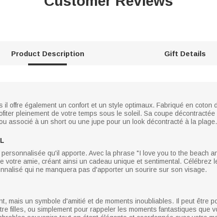
Customer Reviews
Product Description
Gift Details
il offre également un confort et un style optimaux. Fabriqué en coton dou
ofiter pleinement de votre temps sous le soleil. Sa coupe décontractée e
ou associé à un short ou une jupe pour un look décontracté à la plage.
L
he personnalisée qu'il apporte. Avec la phrase "I love you to the beach a
 votre amie, créant ainsi un cadeau unique et sentimental. Célébrez le 
sonnalisé qui ne manquera pas d'apporter un sourire sur son visage.
t, mais un symbole d'amitié et de moments inoubliables. Il peut être po
re filles, ou simplement pour rappeler les moments fantastiques que