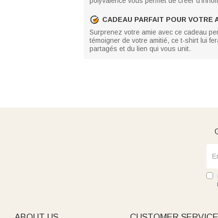
polyvalence vous permet de créer d'innom
CADEAU PARFAIT POUR VOTRE 
Surprenez votre amie avec ce cadeau pers
témoigner de votre amitié, ce t-shirt lui f
partagés et du lien qui vous unit.
G
ABOUT US
CUSTOMER SERVIC