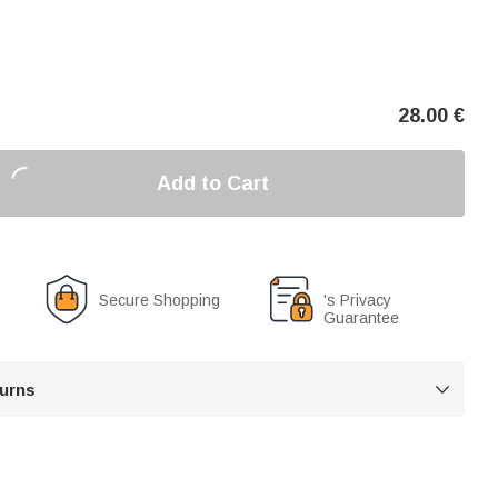
28.00
€
Add to Cart
Secure Shopping
's Privacy
Guarantee
turns
