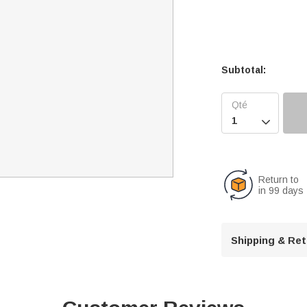
Subtotal:

Return to
in 99 days
Shipping & Re