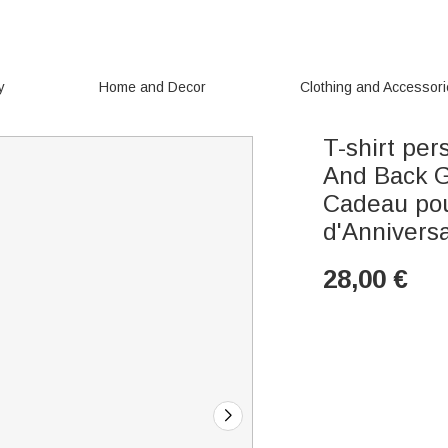
y
Home and Decor
Clothing and Accessor
T-shirt pe
And Back G
Cadeau pou
d'Anniversa
28,00
€