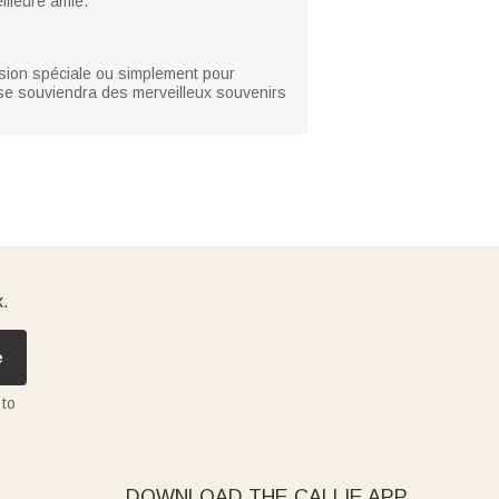
illeure amie.
asion spéciale ou simplement pour
lle se souviendra des merveilleux souvenirs
x.
e
 to
DOWNLOAD THE CALLIE APP