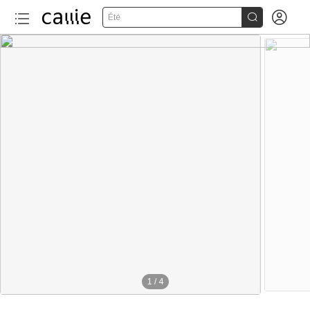


Été
1
/
4