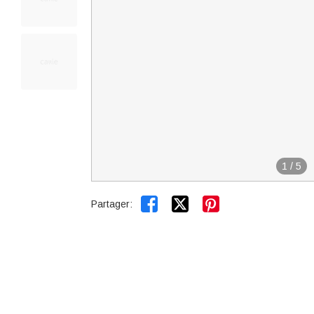
1
/
5


Partager: