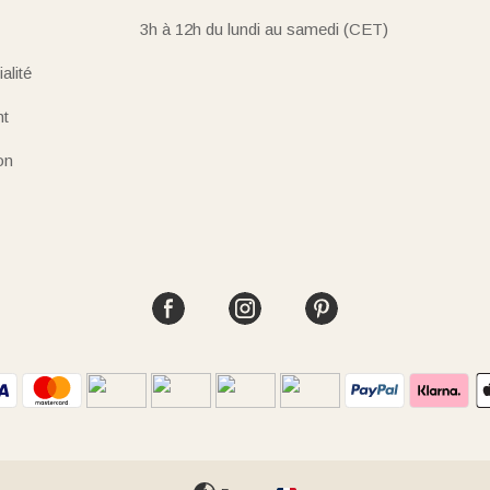
3h à 12h du lundi au samedi (CET)
alité
nt
on