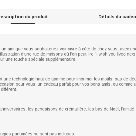
escription du produit
Détails du cade
n ami que vous souhaiteriez voir vivre à côté de chez vous, avec une é
llustration d'une rue de maisons où l'on peut lire "I wish you lived next
our une touche spéciale supplémentaire.
ant une technologie haut de gamme pour imprimer les motifs, pas de déco
occasion pour vous, un cadeau parfait pour vos bons amis, ou comme u
différent.
anniversaires, les pendaisons de crémaillère, les bas de Noël, l'amit
bougies parfumées ne sont pas incluses.