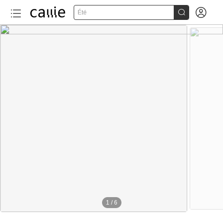


Été
1
/
6