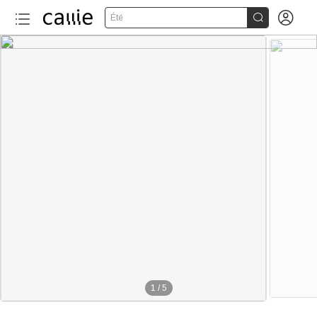


Été
1
/
5