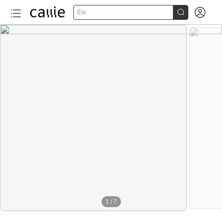


Été
1
/
7