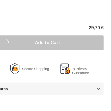
29,70
€
Add to Cart
Secure Shopping
's Privacy
Guarantee
turns
