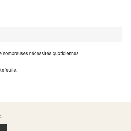
 de nombreuses nécessités quotidiennes
efeuille.
x.