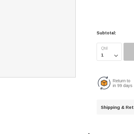
Subtotal:

Return to
in 99 days
Shipping & Re