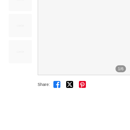
1
/
6


Share: