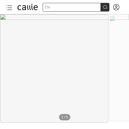


Été
1
/
5