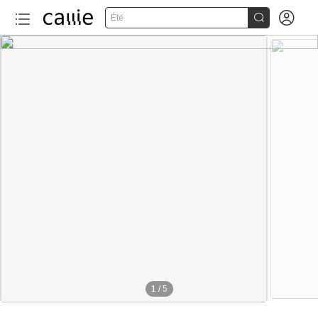


Été
1
/
5