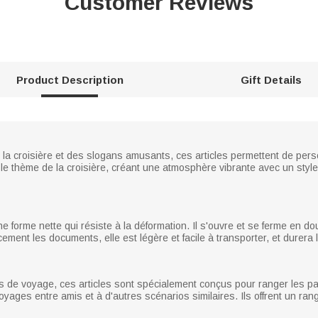
Customer Reviews
Product Description
Gift Details
la croisière et des slogans amusants, ces articles permettent de person
 le thème de la croisière, créant une atmosphère vibrante avec un style
e forme nette qui résiste à la déformation. Il s'ouvre et se ferme en do
cement les documents, elle est légère et facile à transporter, et durer
s de voyage, ces articles sont spécialement conçus pour ranger les pa
yages entre amis et à d'autres scénarios similaires. Ils offrent un ra