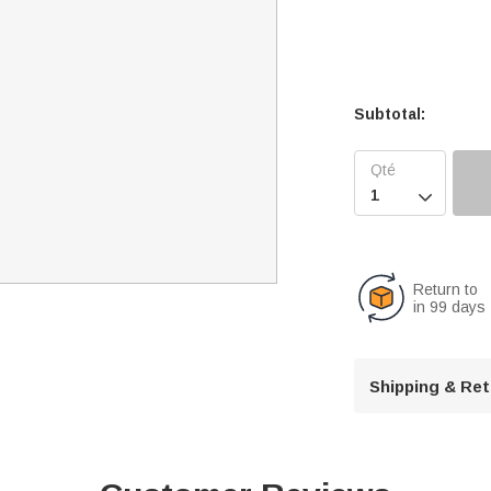
Subtotal:

Return to
in 99 days
Shipping & Re