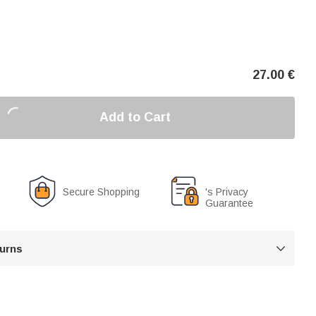
27.00
€
Add to Cart
Secure Shopping
's Privacy
Guarantee
turns
