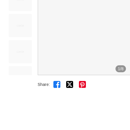
1
/
8


Share: