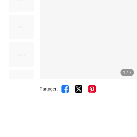
1
/
7


Partager: