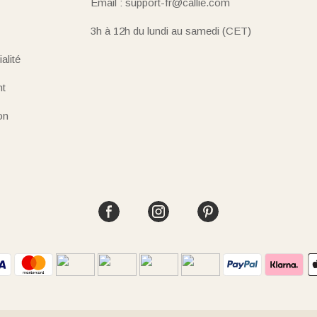
Email : support-fr@callie.com
3h à 12h du lundi au samedi (CET)
alité
nt
on