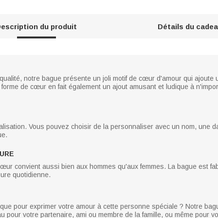
escription du produit
Détails du cade
qualité, notre bague présente un joli motif de cœur d'amour qui ajout
forme de cœur en fait également un ajout amusant et ludique à n'impor
lisation. Vous pouvez choisir de la personnaliser avec un nom, une d
ue.
EURE
œur convient aussi bien aux hommes qu'aux femmes. La bague est fab
usure quotidienne.
ue pour exprimer votre amour à cette personne spéciale ? Notre bague
 pour votre partenaire, ami ou membre de la famille, ou même pour vous 