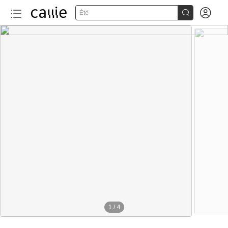


Été
1
/
4