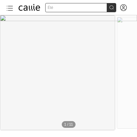


Été
1
/
11