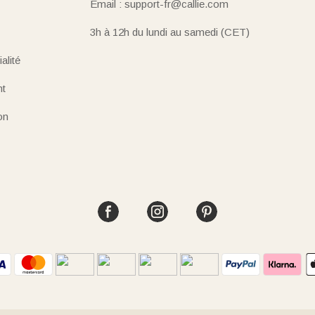
Email : support-fr@callie.com
3h à 12h du lundi au samedi (CET)
alité
nt
on