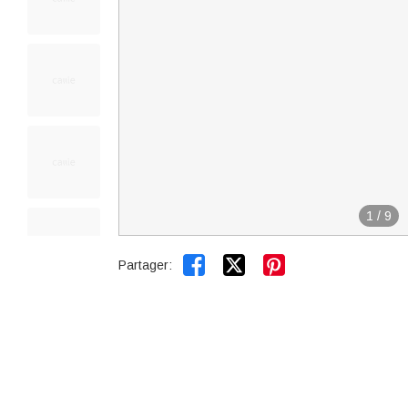
1
/
9


Partager: