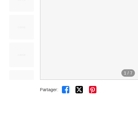
1
/
7


Partager: