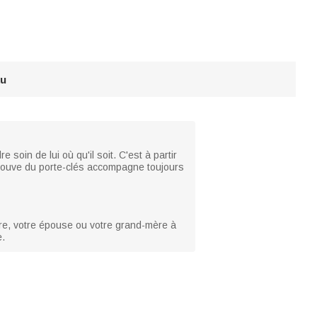
au
oin de lui où qu'il soit. C'est à partir
a louve du porte-clés accompagne toujours
mère, votre épouse ou votre grand-mère à
e.