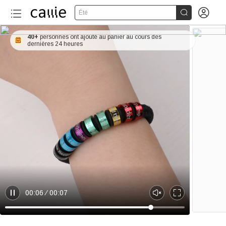


Été
40+
personnes ont ajouté au panier au cours des
dernières 24 heures
00:06
00:07
P
U
E
a
n
n
u
m
t