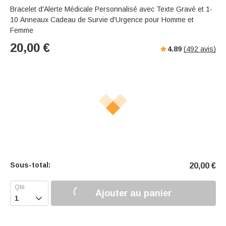
s
u
e
Bracelet d'Alerte Médicale Personnalisé avec Texte Gravé et 1-
e
t
r
10 Anneaux Cadeau de Survie d'Urgence pour Homme et
e
f
Femme
u
20,00
€
4.89
(
492
avis)
l
l
s
c
r
e
e
n
Sous-total:
20,00
€
Ajouter au panier
