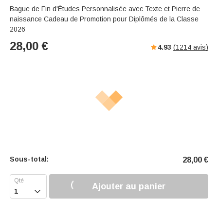
s
u
e
Bague de Fin d'Études Personnalisée avec Texte et Pierre de
e
t
r
naissance Cadeau de Promotion pour Diplômés de la Classe
e
f
2026
u
28,00
€
4.93
(
1214
avis)
l
l
s
c
r
e
e
n
Sous-total:
28,00
€
Ajouter au panier
