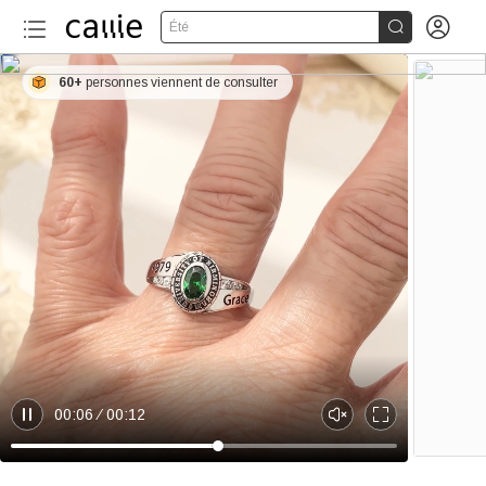


Été
60+
personnes viennent de consulter
00:06
00:12
P
U
E
a
n
n
u
m
t