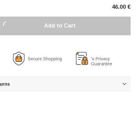
46.00
€
Add to Cart
Secure Shopping
's Privacy
Guarantee
turns
