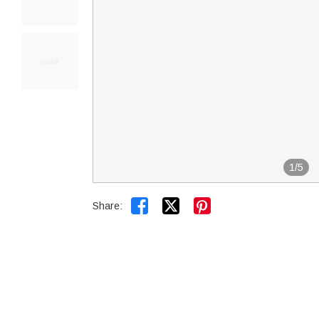
1
/
5


Share: