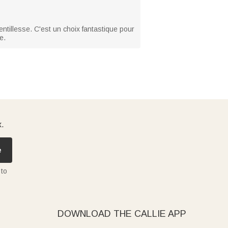
ntillesse. C'est un choix fantastique pour
e.
x.
e
 to
DOWNLOAD THE CALLIE APP