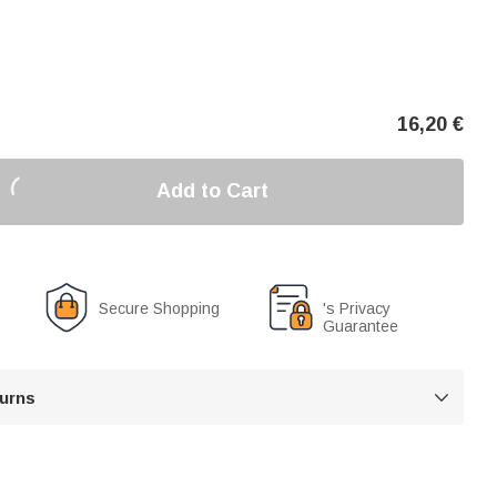
16,20
€
Add to Cart
Secure Shopping
's Privacy
Guarantee
turns
