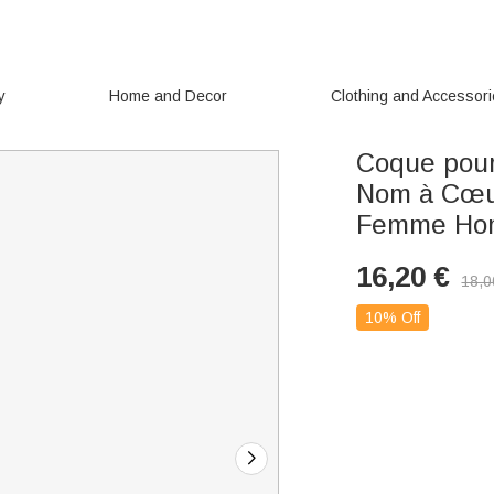
y
Home and Decor
Clothing and Accessor
Coque pour
Nom à Cœur
Femme H
16,20
€
18,0
10% Off