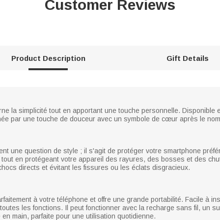
Customer Reviews
Product Description
Gift Details
ne la simplicité tout en apportant une touche personnelle. Disponible en
née par une touche de douceur avec un symbole de cœur après le nom
nt une question de style ; il s'agit de protéger votre smartphone pré
vité tout en protégeant votre appareil des rayures, des bosses et des chu
chocs directs et évitant les fissures ou les éclats disgracieux.
rfaitement à votre téléphone et offre une grande portabilité. Facile à in
outes les fonctions. Il peut fonctionner avec la recharge sans fil, un 
en main, parfaite pour une utilisation quotidienne.