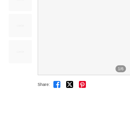
1
/
6


Share: