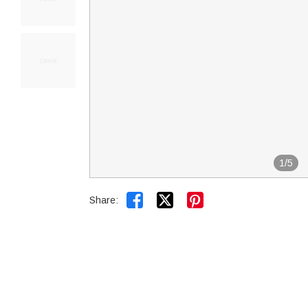
1
/
5


Share: