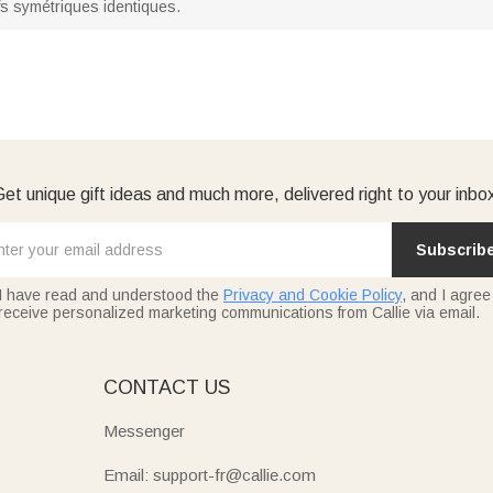
s symétriques identiques.
et unique gift ideas and much more, delivered right to your inbo
Subscrib
I have read and understood the
Privacy and Cookie Policy
, and I agree
receive personalized marketing communications from Callie via email.
E
CONTACT US
Messenger
Email: support-fr@callie.com