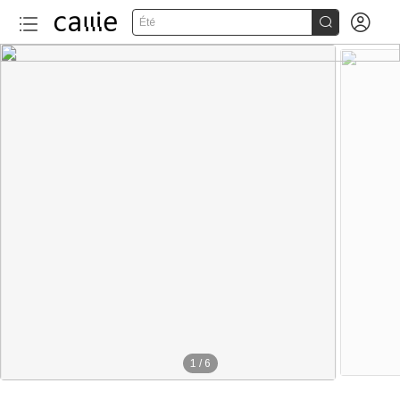


Été
1
/
6