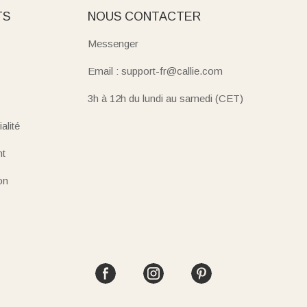
TS
NOUS CONTACTER
Messenger
Email : support-fr@callie.com
3h à 12h du lundi au samedi (CET)
alité
nt
on