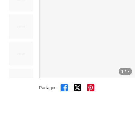
1
/
7


Partager: