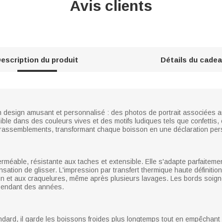
Avis clients
escription du produit
Détails du cade
design amusant et personnalisé : des photos de portrait associées au
ible dans des couleurs vives et des motifs ludiques tels que confettis,
 rassemblements, transformant chaque boisson en une déclaration per
rméable, résistante aux taches et extensible. Elle s'adapte parfaitem
sation de glisser. L'impression par transfert thermique haute définitio
ation et aux craquelures, même après plusieurs lavages. Les bords so
t pendant des années.
ndard, il garde les boissons froides plus longtemps tout en empêchant